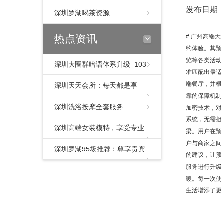
发布日期：2
深圳罗湖喝茶资源
热点资讯
# 广州高端
约体验。其
览等各类活动
深圳大圈群暗语体系升级_103
准匹配出最
端餐厅，并根
深圳天天会所：每天都是享
靠的保障机
受，尽情畅快体验
深圳洗浴按摩全套服务
加密技术，
系统，无需担
深圳高端女装模特，享受专业
梁。用户在
户与商家之
模特服务
深圳罗湖95场推荐：尊享贵宾
的建议，让预
服务进行升
级水疗
暖。每一次
生活增添了