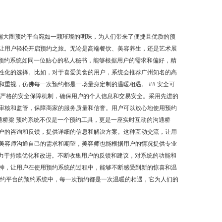
，高端大圈预约平台宛如一颗璀璨的明珠，为人们带来了便捷且优质的预
让用户轻松开启预约之旅。无论是高端餐饮、美容养生，还是艺术展
该预约系统如同一位贴心的私人秘书，能够根据用户的需求和偏好，精
性化的选择。比如，对于喜爱美食的用户，系统会推荐广州知名的高
重视，仿佛每一次预约都是一场量身定制的温暖相遇。 ## 安全可
了严格的安全保障机制，确保用户的个人信息和交易安全。采用先进的
审核和监管，保障商家的服务质量和信誉。用户可以放心地使用预约
通桥梁 预约系统不仅是一个预约工具，更是一座实时互动的沟通桥
户的咨询和反馈，提供详细的信息和解决方案。这种互动交流，让用
美容师沟通自己的需求和期望，美容师也能根据用户的情况提供专业
致力于持续优化和改进。不断收集用户的反馈和建议，对系统的功能和
神，让用户在使用预约系统的过程中，能够不断感受到新的惊喜和温
预约平台的预约系统中，每一次预约都是一次温暖的相遇，它为人们的