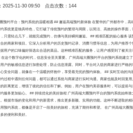
025-11-30 09:50 点击次数：144
大圈预约平台：预约系统的温暖相遇 ## 邂逅高端预约新体验 在繁华的广州都市中
预约系统更是独具特色，它打破了传统预约的繁琐与局限，以简洁、高效的操作界面，
，只需轻点几下，就能完成预约，仿佛与美好瞬间邂逅。 ## 精准匹配的贴心服务 
适合的商家和项目。它深入分析用户的历史预约记录、消费习惯等信息，为用户推荐个
据用户的口味偏好筛选出合适的菜品。这种精准匹配的服务，让用户感受到了被关注和
制 在这个数字化的时代，信息安全至关重要。广州高端大圈预约平台的预约系统建立
对用户的敏感信息进行加密处理，防止信息泄露。同时，平台对入驻的商家进行严格的
心安全问题，就像在一个温暖的怀抱中，享受着无忧的预约体验。 ## 实时互动的沟
预约过程中遇到任何问题，都可以通过系统与商家进行实时沟通。商家也能及时回复用
间的距离更近，增强了彼此的信任和了解。例如，用户在预约美容服务时，可以提前与
约服务更加贴心。 ## 持续优化的美好旅程 广州高端大圈预约平台的预约系统始终
级。根据市场的变化和用户的新需求，推出更多新颖、实用的功能。这种不断进取的精
使用预约系统，都像是开启了一段美好的旅程，充满了期待和希望。 在广州高端大圈
更多的便利和美好。